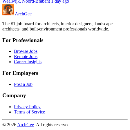
Waalwijk, Noord-Brabant
1 day ago
Arch
Gee
The #1 job board for architects, interior designers, landscape
architects, and built-environment professionals worldwide.
For Professionals
Browse Jobs
Remote Jobs
Career Insights
For Employers
Post a Job
Company
Privacy Policy
Terms of Service
© 2026
ArchGee
. All rights reserved.